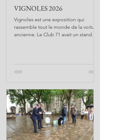
VIGNOLES 2026
Vignoles est une exposition qui
rassemble tout le monde de la voiture
ancienne. Le Club 71 avait un stand
pour exposer des voitures des
membres du Club. Pour cette édition
2026 le nombre de véhicules a battu un
record avec 1800 autos ! Montage du
stand du club dans la bonne
ambiance. Le midi, tous les membres
du club sont conviés à déjeuner
ensemble. Les anciennes exposées Et
pour terminer la journée, le verre de
l'amitié