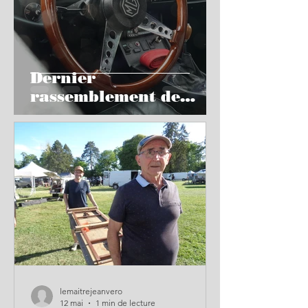
Dernier
rassemblement de
l'année à Lux
lemaitrejeanvero
12 mai
1 min de lecture