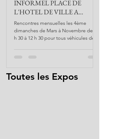
INFORMEL PLACE DE
L'HOTEL DE VILLE A
CHALON SUR SAONE
Rencontres mensuelles les 4ème
DIMANCHE 23 MARS.
dimanches de Mars à Novembre de 9
h 30 à 12 h 30 pour tous véhicules de
plus de 30 ans et d’exception....
Toutes les Expos
CLUB 71
des Voitures Anciennes
Maison des Associations Espace Jean Zay
4, Rue Jules Ferry