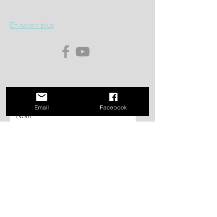
71100 CHALON SUR SAONE
En savoir plus
Envoyez
nous un message
Email
Facebook
Envoyer