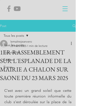
Post
Tous les posts
lemaitrejeanvero
Tous les posts
23 mars 2025
1 min de lecture
1ER RASSEMBLEMENT
Convivialité
SUR L'ESPLANADE DE LA
Sorties
Expos
MAIRIE A CHALON SUR
SAONE DU 23 MARS 2025
C'est avec un grand soleil que cette 
toute première réunion informelle du 
club s'est déroulée sur la place de la 