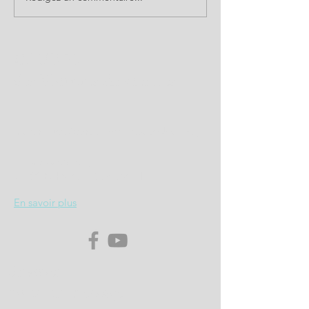
FFVE à la ville de Châlon sur
Saône
CLUB 71
des Voitures Anciennes
Maison des Associations Espace Jean Zay
4, Rue Jules Ferry
71100 CHALON SUR SAONE
En savoir plus
Envoyez
nous un message