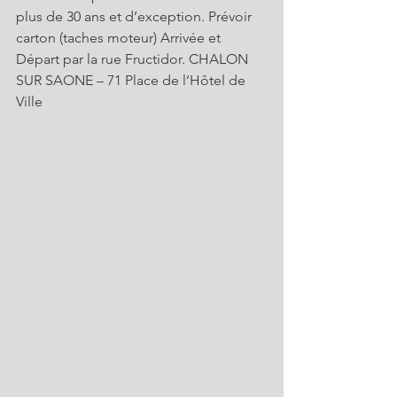
plus de 30 ans et d’exception. Prévoir 
carton (taches moteur) Arrivée et 
Départ par la rue Fructidor. CHALON 
SUR SAONE – 71 Place de l’Hôtel de 
Ville