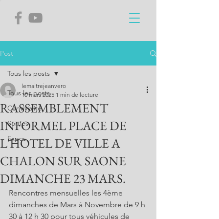
Post
Tous les posts
lemaitrejeanvero
Tous les posts
10 mars 2025
1 min de lecture
RASSEMBLEMENT
Convivialité
INFORMEL PLACE DE
Sorties
Expos
L'HOTEL DE VILLE A
CHALON SUR SAONE
DIMANCHE 23 MARS.
Rencontres mensuelles les 4ème 
dimanches de Mars à Novembre de 9 h 
30 à 12 h 30 pour tous véhicules de 