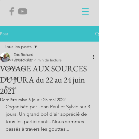
Post
Tous les posts
Eric Richard
Tous les posts
28 déc. 2021
1 min de lecture
VOYAGE AUX SOURCES
Convivialité
DU JURA du 22 au 24 juin
Sorties
Expos
2021
Dernière mise à jour :
25 mai 2022
Organisée par Jean Paul et Sylvie sur 3 
jours. Un grand bol d'air apprécié de 
tous les participants. Nous sommes 
passés à travers les gouttes...