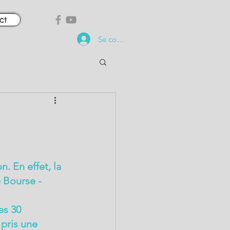
ct
Se connecter
. En effet, la 
e Bourse - 
es 30 
pris une 