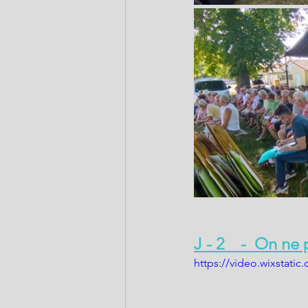
J - 2    -  On n
https://video.wixstat