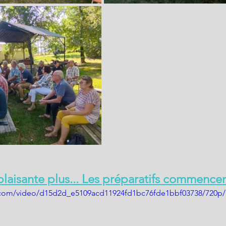
e plaisante plus... Les préparatifs commencen
ic.com/video/d15d2d_e5109acd11924fd1bc76fde1bbf03738/720p