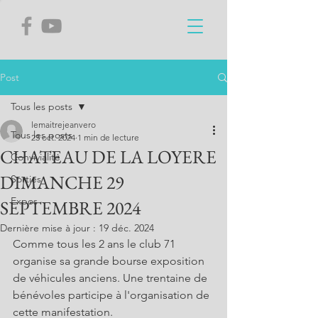
Post
Tous les posts
lemaitrejeanvero
Tous les posts
23 oct. 2024
1 min de lecture
CHATEAU DE LA LOYERE
Convivialité
DIMANCHE 29
Sorties
Expos
SEPTEMBRE 2024
Dernière mise à jour :
19 déc. 2024
Comme tous les 2 ans le club 71 
organise sa grande bourse exposition 
de véhicules anciens. Une trentaine de 
bénévoles participe à l'organisation de 
cette manifestation.