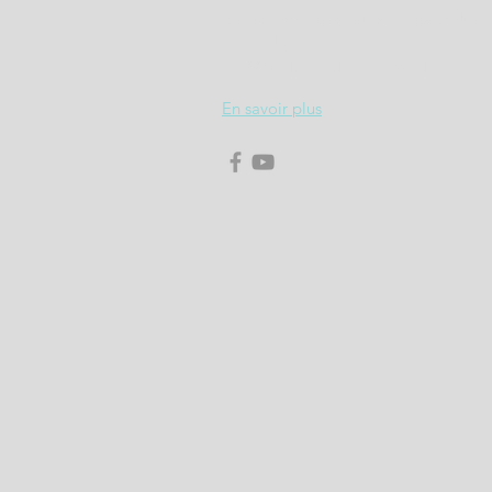
Maison des Associations Espace 
4, Rue Jules Ferry
71100 CHALON SUR SAONE
En savoir plus