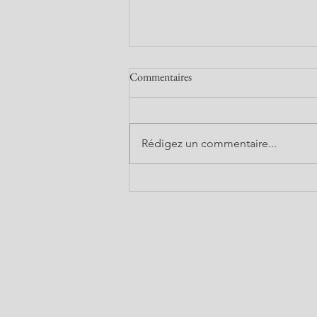
Commentaires
Rédigez un commentaire...
GRAND VEZELAY - 16 au 18
JUIN 2026
CLUB 71
des Voitures Anciennes