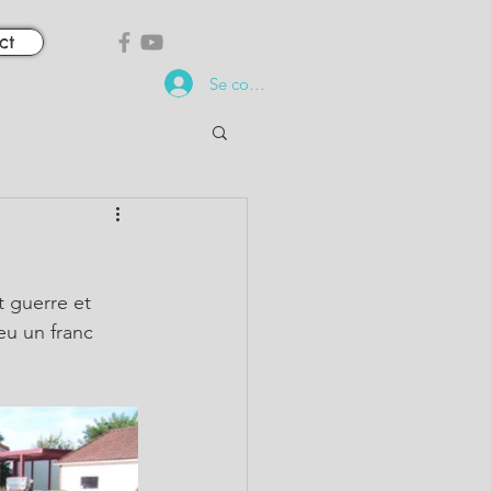
ct
Se connecter
 guerre et 
eu un franc 