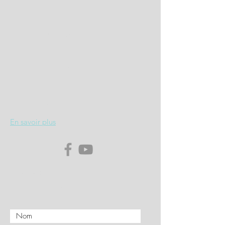
CLUB 71
des Voitures Anciennes
Maison des Associations Espace Jean Zay
4, Rue Jules Ferry
71100 CHALON SUR SAONE
En savoir plus
Envoyez
nous un message