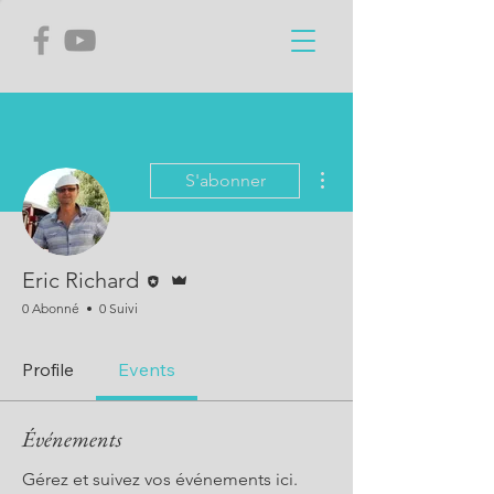
Plus d'actions
S'abonner
Rédacteur
Administrateur
Eric Richard
0 Abonné
0 Suivi
Profile
Events
Événements
Gérez et suivez vos événements ici.