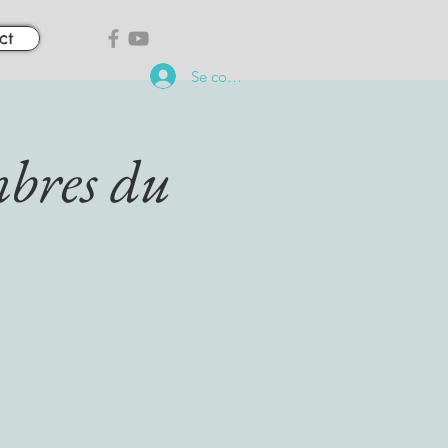
ct
Se connecter
bres du