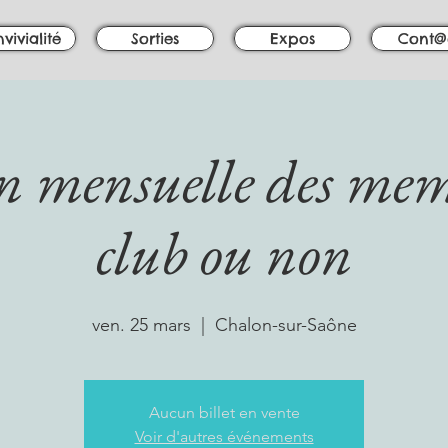
vivialité
Sorties
Expos
Cont@
n mensuelle des mem
club ou non
ven. 25 mars
  |  
Chalon-sur-Saône
Aucun billet en vente
Voir d'autres événements