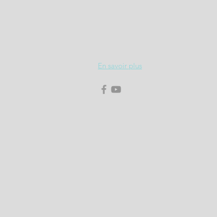
des Voitures Anciennes
Maison des Associations Espace 
4, Rue Jules Ferry
71100 CHALON SUR SAONE
En savoir plus