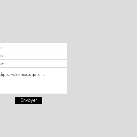
voyez
s un message
Envoyer