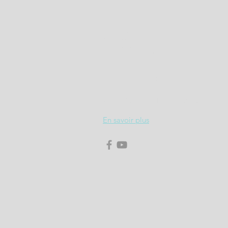
CLUB 71
des Voitures Anciennes
Maison des Associations Espace 
4, Rue Jules Ferry
71100 CHALON SUR SAONE
En savoir plus