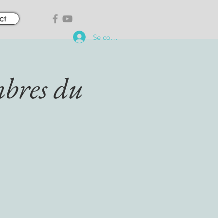
ct
Se connecter
bres du