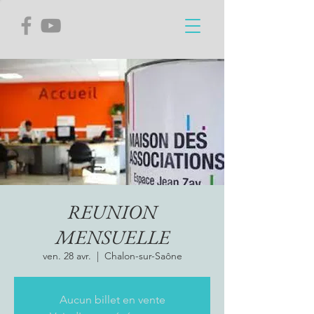
REUNION
MENSUELLE
ven. 28 avr.
  |  
Chalon-sur-Saône
Aucun billet en vente