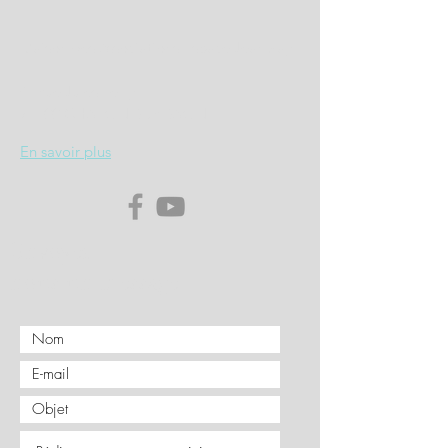
Maison des Associations Espace Jean Zay
4, Rue Jules Ferry
71100 CHALON SUR SAONE
En savoir plus
Envoyez
nous un message