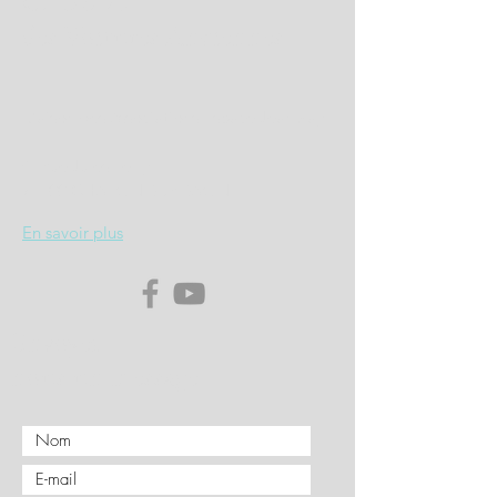
CLUB 71
des Voitures Anciennes
Maison des Associations Espace Jean Zay
4, Rue Jules Ferry
71100 CHALON SUR SAONE
En savoir plus
Envoyez
nous un message