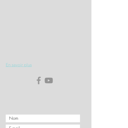
CLUB 71
des Voitures Anciennes
Maison des Associations Espace Jean Zay
4, Rue Jules Ferry
71100 CHALON SUR SAONE
En savoir plus
Envoyez
nous un message