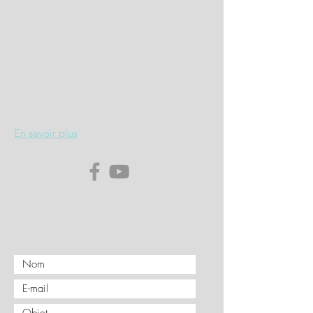
des Voitures Anciennes
Maison des Associations Espace Jean Zay
4, Rue Jules Ferry
71100 CHALON SUR SAONE
En savoir plus
Envoyez
nous un message