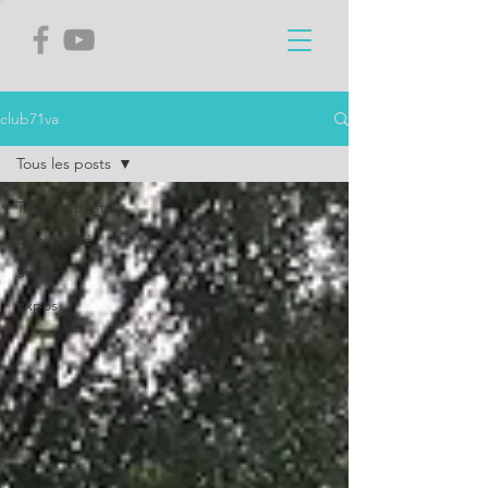
club71va
Tous les posts
Tous les posts
Convivialité
Sorties
Expos