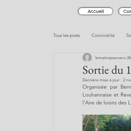
Accueil
Con
Tous les posts
Convivialité
So
lemaitrejeanvero
26
Sortie du 
Dernière mise à jour :
2 no
Organisée par Bern
Louhannaise et Reve
l'Aire de loisirs des 