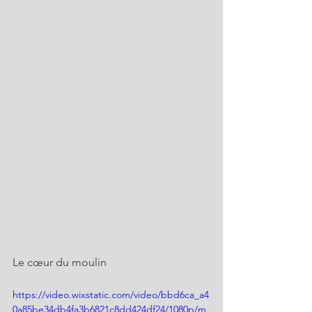
Le cœur du moulin
https://video.wixstatic.com/video/bbd6ca_a4
0a85be34db4fa3b6821c8dd424df24/1080p/m