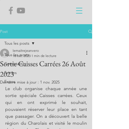
Post
Tous les posts
lemaitrejeanvero
Tous les posts
16 oct. 2023
1 min de lecture
Sortie Caisses Carrées 26 Août
Convivialité
2023
Sorties
Expos
Dernière mise à jour :
1 nov. 2025
Le club organise chaque année une 
sortie spéciale Caisses carrées. Ceux 
qui en ont exprimé le souhait, 
pouvaient réserver leur place en tant 
que passager. On a découvert la belle 
région du Charolais et visité le moulin 