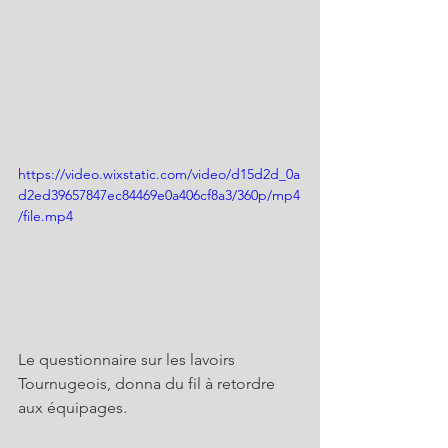
https://video.wixstatic.com/video/d15d2d_0a
d2ed39657847ec84469e0a406cf8a3/360p/mp4
/file.mp4
Le questionnaire sur les lavoirs 
Tournugeois, donna du fil à retordre 
aux équipages.