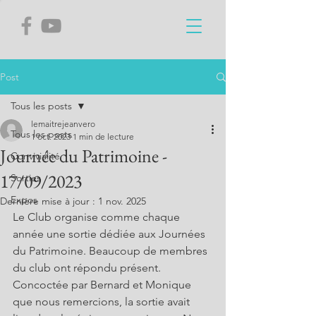
Post
Tous les posts
lemaitrejeanvero
Tous les posts
1 oct. 2023
1 min de lecture
Journée du Patrimoine -
Convivialité
17/09/2023
Sorties
Expos
Dernière mise à jour :
1 nov. 2025
Le Club organise comme chaque 
année une sortie dédiée aux Journées 
du Patrimoine. Beaucoup de membres 
du club ont répondu présent. 
Concoctée par Bernard et Monique 
que nous remercions, la sortie avait 